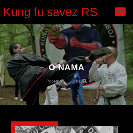
Kung fu savez RS
O NAMA
Početna
O nama