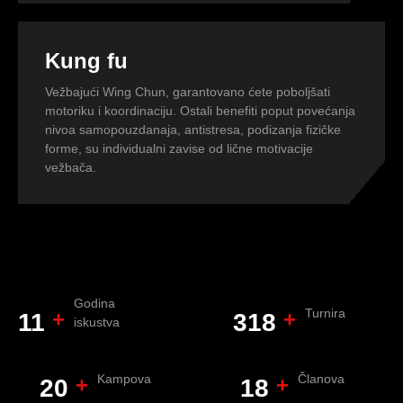
Kung fu
Vežbajući Wing Chun, garantovano ćete poboljšati
motoriku i koordinaciju. Ostali benefiti poput povećanja
nivoa samopouzdanaja, antistresa, podizanja fizičke
forme, su individualni zavise od lične motivacije
vežbača.
Godina
Turnira
+
+
13
387
iskustva
Kampova
Članova
+
+
24
21