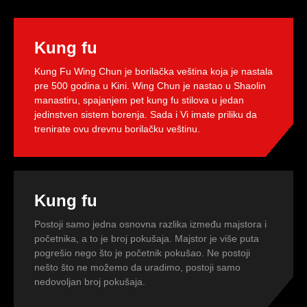
Kung fu
Kung Fu Wing Chun je borilačka veština koja je nastala
pre 500 godina u Kini. Wing Chun je nastao u Shaolin
manastiru, spajanjem pet kung fu stilova u jedan
jedinstven sistem borenja. Sada i Vi imate priliku da
trenirate ovu drevnu borilačku veštinu.
Kung fu
Postoji samo jedna osnovna razlika između majstora i
početnika, a to je broj pokušaja. Majstor je više puta
pogrešio nego što je početnik pokušao. Ne postoji
nešto što ne možemo da uradimo, postoji samo
nedovoljan broj pokušaja.