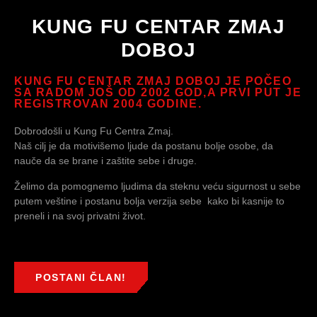
KUNG FU CENTAR ZMAJ
DOBOJ
KUNG FU CENTAR ZMAJ DOBOJ JE POČEO
SA RADOM JOŠ OD 2002 GOD,A PRVI PUT JE
REGISTROVAN 2004 GODINE.
Dobrodošli u Kung Fu Centra Zmaj.
Naš cilj je da motivišemo ljude da postanu bolje osobe, da
nauče da se brane i zaštite sebe i druge.
Želimo da pomognemo ljudima da steknu veću sigurnost u sebe
putem veštine i postanu bolja verzija sebe kako bi kasnije to
preneli i na svoj privatni život.
POSTANI ČLAN!