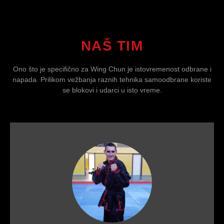
NAŠ TIM
Ono što je specifično za Wing Chun je istovremenost odbrane i
napada. Prilikom vežbanja raznih tehnika samoodbrane koriste
se blokovi i udarci u isto vreme.